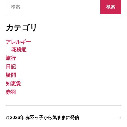
検
索
対
象:
カテゴリ
アレルギー
花粉症
旅行
日記
疑問
知恵袋
赤羽
© 2026年
赤羽っ子から気ままに発信
上
↑