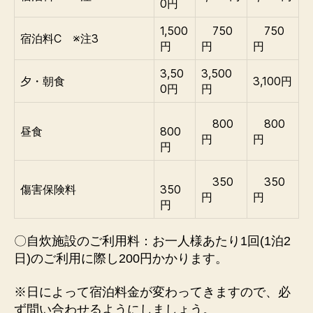
0円
1,500
750
750
宿泊料C ※注3
円
円
円
3,50
3,500
夕・朝食
3,100円
0円
円
800
800
昼食
800
円
円
円
350
350
傷害保険料
350
円
円
円
〇自炊施設のご利用料：お一人様あたり1回(1泊2
日)のご利用に際し200円かかります。
※日によって宿泊料金が変わってきますので、必
ず問い合わせるようにしましょう。