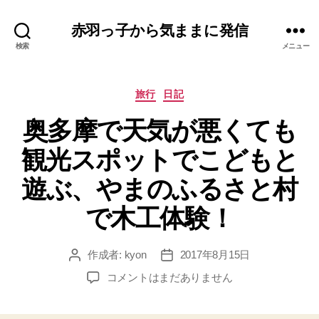
赤羽っ子から気ままに発信
検索
メニュー
カ
旅行
日記
テ
奥多摩で天気が悪くても
ゴ
リ
観光スポットでこどもと
ー
遊ぶ、やまのふるさと村
で木工体験！
作成者:
kyon
2017年8月15日
投
投
稿
稿
奥
コメントはまだありません
者
日
多
摩