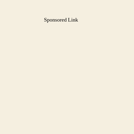
で
天
気
Sponsored Link
が
悪
く
て
も
観
光
ス
ポ
ッ
ト
で
こ
ど
も
と
遊
ぶ、