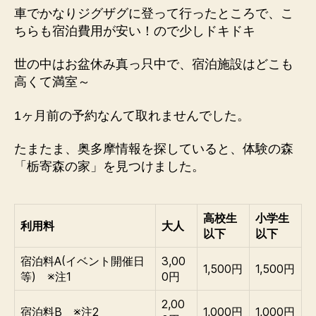
車でかなりジグザグに登って行ったところで、こ
ちらも宿泊費用が安い！ので少しドキドキ
世の中はお盆休み真っ只中で、宿泊施設はどこも
高くて満室～
1ヶ月前の予約なんて取れませんでした。
たまたま、奥多摩情報を探していると、体験の森
「栃寄森の家」を見つけました。
高校生
小学生
利用料
大人
以下
以下
宿泊料A(イベント開催日
3,00
1,500円
1,500円
等) ※注1
0円
2,00
宿泊料B ※注2
1,000円
1,000円