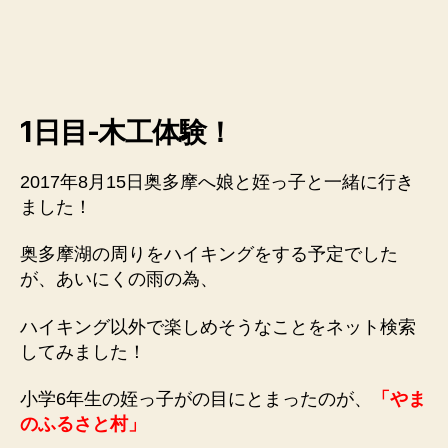
や
ま
の
ふ
る
1日目-木工体験！
さ
と
村
2017年8月15日奥多摩へ娘と姪っ子と一緒に行き
で
ました！
木
工
奥多摩湖の周りをハイキングをする予定でした
体
が、あいにくの雨の為、
験！
へ
ハイキング以外で楽しめそうなことをネット検索
の
してみました！
小学6年生の姪っ子がの目にとまったのが、
「やま
のふるさと村」