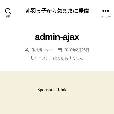
赤羽っ子から気ままに発信
検索
メニュー
admin-ajax
作成者:
kyon
2018年2月25日
投
投
稿
稿
admin-
コメントはまだありません
者
日
ajax
へ
の
Sponsored Link