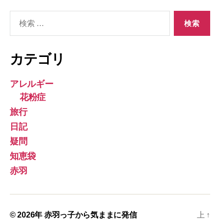
検
索
対
象:
カテゴリ
アレルギー
花粉症
旅行
日記
疑問
知恵袋
赤羽
© 2026年
赤羽っ子から気ままに発信
上
↑